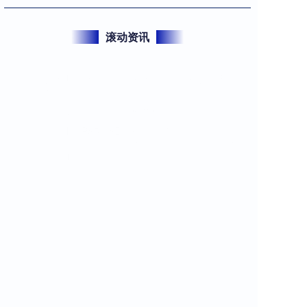
滚动资讯
神牛168配资 5分钟就能搞定！这个蒜香空心菜，比
肉还香！_过水_备用_水开
平台配资炒股
07-02
嗨！大家好！我是懒懒，爱美食爱生活！ 一名每天在思
考吃什么的90后社畜，喜欢做饭的业余美食制作者，用
餐食记录生活。 如果
配资股配资 经济韧性和活力持续显现 5月浙江经济
运行统计数据出炉
线上股票配资门户
06-20
今天（6月20日）上午，浙江省统计局公布了5月份浙江
经济运行情况。全省经济韧性持续显现，新动能持续成
长，高质量发展稳步推
七星配资 法国发布人工智能在企业全面推广计划
配资股配资
07-02