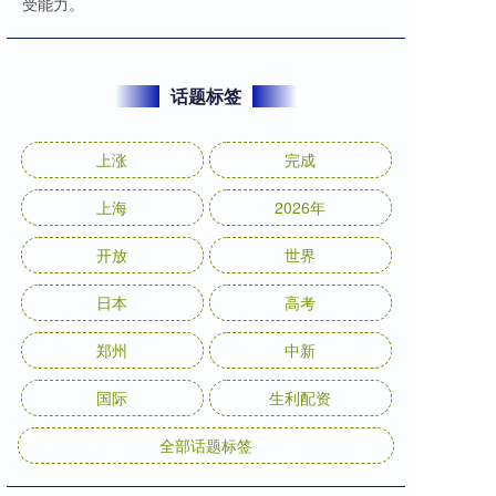
受能力。
话题标签
上涨
完成
上海
2026年
开放
世界
日本
高考
郑州
中新
国际
生利配资
全部话题标签