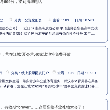
考699分，接到清华电话！
票
分类：配资股配资
查看：109
日期：07-01
微信公众号】； 近日 河南高考成绩公布 平顶山郏县实验高中女孩
9分的优异成绩 据了解 韩雅平的母亲患有强直性脊柱炎 常年....
春，营在江城”夏令营,40家泳池将免费开放
行
分类：线上股票配资门户
查看：108
日期：07-01
暑期文体生活，落实青少年公益体育服务，武汉市体育局将在具备
动青春，营在江城”2026年“奔跑吧·少年”夏令营免费游泳服务....
、有效期“forever”……这届高校毕业礼物太会了！