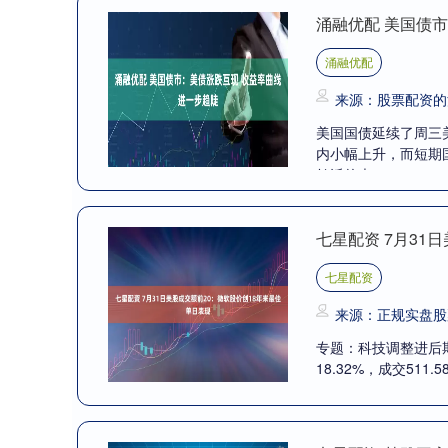
涌融优配 美国债
涌融优配
来源：股票配资的
美国国债延续了周三
内小幅上升，而短期
鸽派的声....
七星配资 7月31
七星配资
来源：正规实盘股
专题：科技调整进后
18.32%，成交51