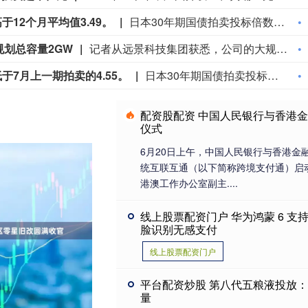
于12个月平均值3.49。
日本30年期国债拍卖投标倍数为3.86，高于12个月平均值3.49。
规划总容量2GW
记者从远景科技集团获悉，公司的大规模智算中心“远景乌兰察布星河基地”已正式投产，基地绿电直连比例超80%，总建筑体量12万平方米。据悉，该基地总规划容量达2GW，是远景戈壁使命计划落地的首个项目。 (财联社)
于7月上一期拍卖的4.55。
日本30年期国债拍卖投标倍数为3.86，低于7月上一期拍卖的4.55。
配资股配资 中国人民银行与香港
仪式
6月20日上午，中国人民银行与香港金
统互联互通（以下简称跨境支付通）启
港澳工作办公室副主....
线上股票配资门户 华为鸿蒙 6 
脸识别无感支付
线上股票配资门户
平台配资炒股 第八代五粮液投放：
量