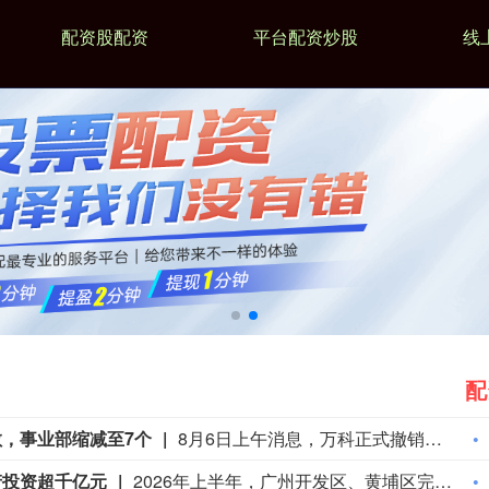
配资股配资
平台配资炒股
线
配
散，事业部缩减至7个
8月6日上午消息，万科正式撤销办公事业部。调整后，公司事业部数量由8个缩减至7个。据知情人士透露，办公事业部撤销后，各个项目并入各自城市公司，事业部负责人卢冰转任中航万科负责人，事业部部分员工转岗至城市公司，部分员工按优化方案获赔离职。目前，万科官网组织架构资料也已作出更新。对此调整，截至发稿，万科方面暂无官方回应。
产投资超千亿元
2026年上半年，广州开发区、黄埔区完成固定资产投资1015.6亿元；完成工业投资348.8亿元，同比增长9.4%。2026年1月至6月，广州开发区、黄埔区累计签约项目300个，协议投资总额约1052亿元，签约百亿级项目5个，其中投资、产值“双百亿”项目3个，签约十亿级项目19个。3个“双百亿”项目分别是：融捷集团广州开发区新能源智造基地项目、广合科技高端PCB电路板项目、兴森快捷AI集成电路载板项目。