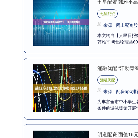
七星配资 韩雅平高
七星配资
来源：网上配资股
本文转自【人民日报
韩雅平 考出物理类69
涌融优配 “汗动青
涌融优配
来源：配资app排
为丰富全市中小学生
条件的游泳场馆开展“汗
明道配资 面值15元